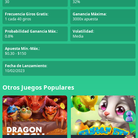
30
32%
Frecuencia Giros Gratis:
Ganancia Máxima:
1 cada 40 giros
3000x apuesta
Probabilidad Ganancia Máx.:
Volatilidad:
0.8%
Media
Apuesta Mín.-Máx.:
$0.30 - $150
Fecha de Lanzamiento:
10/02/2023
Otros Juegos Populares