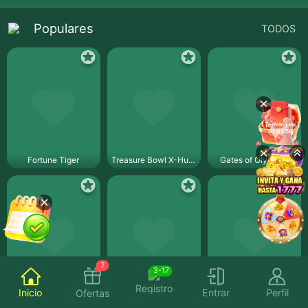
¡Bono VIP de hasta
170,000!
Populares
TODOS
🎁 ¡Invita y gana más de MXN
1,000 + 1.5%
de comisión por ap
🔥 ¡La suerte se une con la habilidad! Juega en
Chido77.mx
y c
🚀 ¡Recarga hoy y reclama al instante tu bono extra del
300%
!
Termina en
01:03:56
Fortune Tiger
Treasure Bowl X-Huge
Gates of Olympus
2
3-17
Registro
Fortune Ox
Fortune Rabbit
Sugar Rush 1000
Inicio
Entrar
Perfil
Ofertas