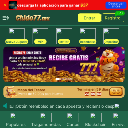
Descargar
$37
descarga la aplicación para ganar
ahora
3-17
Entrar
Registro
Nuevo Jugador
VIP
Invitar
Reembolso
Depositar
Termina en 59 días
Mapa del Tesoro
🎁 ¡Los sobres rojos diarios de la suerte te están esperando!
23
:
59
:
58
Evento de 60 Días para Nuevos
💵 ¡Obtén reembolso en cada apuesta y reclámalo después de
🎁 ¡Inicia sesión todos los días para recibir un bono de asisten
Populares
Tragamonedas
Cartas
Blockchain
En vivo